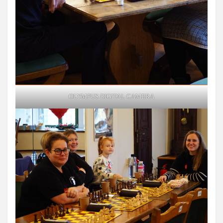
OLYMPUS DIGITAL CAMERA