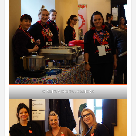
OLYMPUS DIGITAL CAMERA