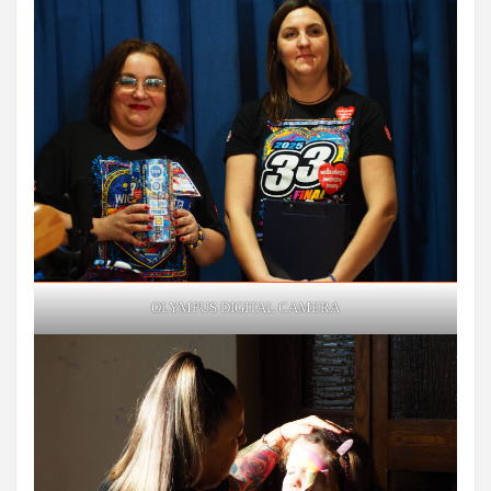
OLYMPUS DIGITAL CAMERA