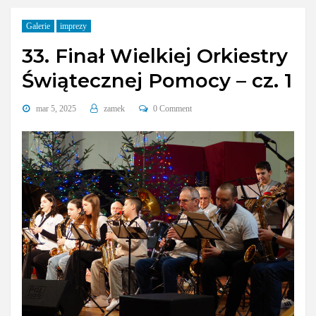
Galerie
imprezy
33. Finał Wielkiej Orkiestry
Świątecznej Pomocy – cz. 1
mar 5, 2025
zamek
0 Comment