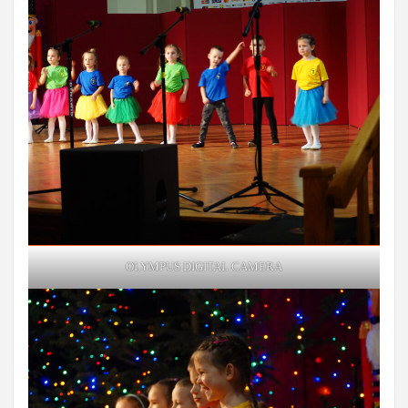
OLYMPUS DIGITAL CAMERA