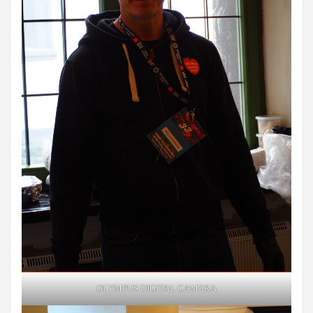
OLYMPUS DIGITAL CAMERA