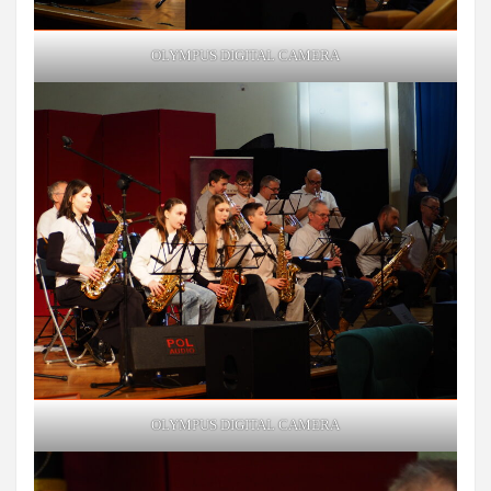
OLYMPUS DIGITAL CAMERA
OLYMPUS DIGITAL CAMERA