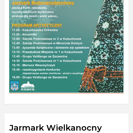
Jarmark Wielkanocny