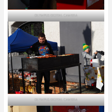
OLYMPUS DIGITAL CAMERA
OLYMPUS DIGITAL CAMERA