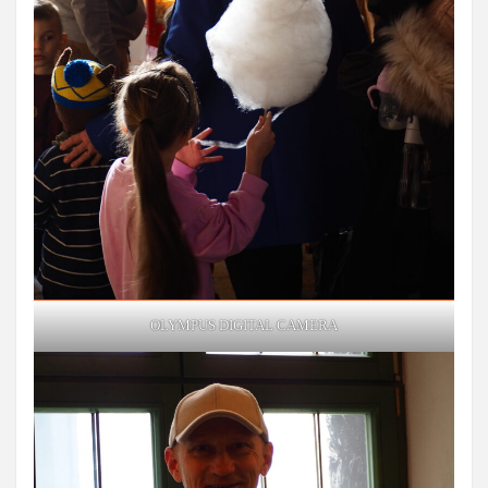
OLYMPUS DIGITAL CAMERA