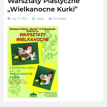
Warsztaty Plastyczne
„Wielkanocne Kurki”
mar 17, 2025
zamek
0 Comment