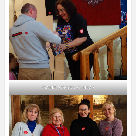
OLYMPUS DIGITAL CAMERA