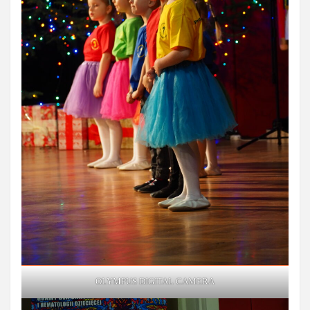
OLYMPUS DIGITAL CAMERA