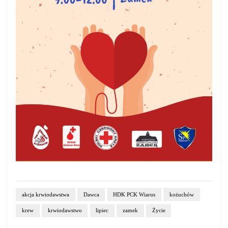
akcja krwiodawstwa
Dawca
HDK PCK Wiarus
kożuchów
krew
krwiodawstwo
lipiec
zamek
Życie