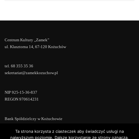
Centrum Kultury „Zamek”
ul. Klasztorna 14, 67-120 Kożuchów
tel. 68 355 35 36
sekretariat@zamekkozuchow.pl
NIP 925-15-36-837
REGON 970614231
Bank Spółdzielczy w Kożuchowie
18 9673 0007 0000 0000 0433 0007
Ta strona korzysta z ciasteczek aby świadczyć usługi na
najwyższym poziomie. Dalsze korzystanie ze strony oznacza,