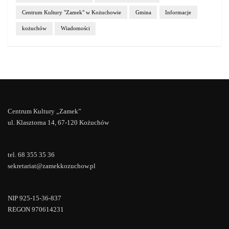
Centrum Kultury "Zamek" w Kożuchowie
Gmina
Informacje
kożuchów
Wiadomości
Centrum Kultury „Zamek”
ul. Klasztorna 14, 67-120 Kożuchów
tel. 68 355 35 36
sekretariat@zamekkozuchow.pl
NIP 925-15-36-837
REGON 970614231