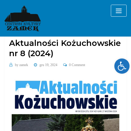
Skip
to
content
2024
Aktualności Kożuchowskie
Aktualności Kożuchowskie
nr 8 (2024)
Ope
by
zamek
gru 19, 2024
0 Comment