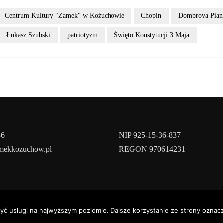
Centrum Kultury "Zamek" w Kożuchowie
Chopin
Dombrova Pian
Łukasz Szubski
patriotyzm
Święto Konstytucji 3 Maja
36
NIP 925-15-36-837
amekkozuchow.pl
REGON 970614231
yright © 2022 | Powered by
WordPress
|
ConsultStreet theme by
ThemeA
zyć usługi na najwyższym poziomie. Dalsze korzystanie ze strony oznacz