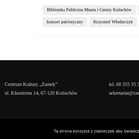
Biblioteka Publiczna Miasta i Gminy Kożuchów
koncert patriotyczny
Krzysztof Włodarczyk
Centrum Kultury „Zamek”
tel. 68 355 35 
ul. Klasztorna 14, 67-120 Kożuchów
sekretariat@z
Cop
Ta strona korzysta z ciasteczek aby świadc