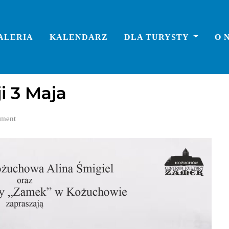
ALERIA
KALENDARZ
DLA TURYSTY
O 
i 3 Maja
ment