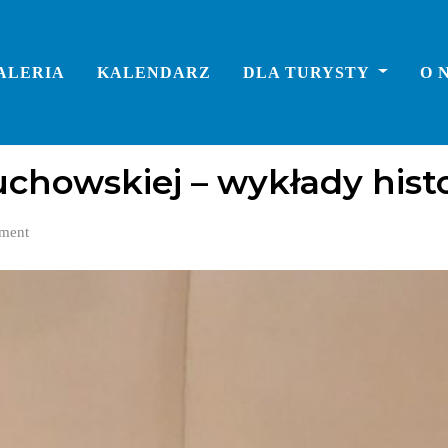
ALERIA
KALENDARZ
DLA TURYSTY
O 
czne
uchowskiej – wykłady hist
ment