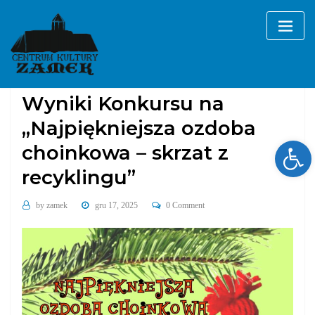
Skip
to
content
Bez kategorii
Wyniki Konkursu na
„Najpiękniejsza ozdoba
Ope
choinkowa – skrzat z
recyklingu”
by
zamek
gru 17, 2025
0 Comment