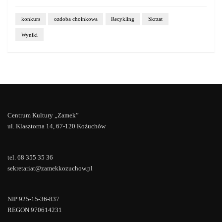
konkurs
ozdoba choinkowa
Recykling
Skrzat
Wyniki
Centrum Kultury „Zamek”
ul. Klasztorna 14, 67-120 Kożuchów
tel. 68 355 35 36
sekretariat@zamekkozuchow.pl
NIP 925-15-36-837
REGON 970614231