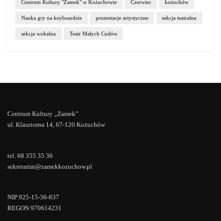
Centrum Kultury "Zamek" w Kożuchowie
Czerwiec
kożuchów
Nauka gry na keyboardzie
prezentacje artystyczne
sekcja teatralna
sekcja wokalna
Teatr Małych Cudów
Centrum Kultury „Zamek”
ul. Klasztorna 14, 67-120 Kożuchów
tel. 68 355 35 36
sekretariat@zamekkozuchow.pl
NIP 925-15-36-837
REGON 970614231