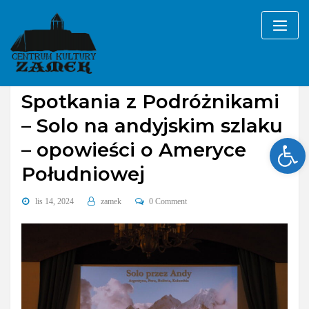
Skip
to
content
Galerie
wydarzenia cykliczne
Spotkania z Podróżnikami
– Solo na andyjskim szlaku
Ope
– opowieści o Ameryce
Południowej
lis 14, 2024
zamek
0 Comment