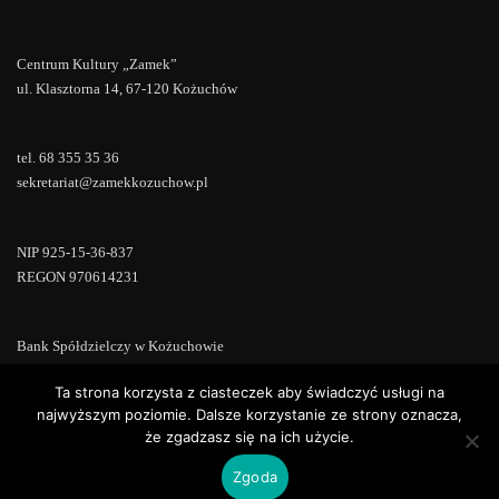
Centrum Kultury „Zamek”
ul. Klasztorna 14, 67-120 Kożuchów
tel. 68 355 35 36
sekretariat@zamekkozuchow.pl
NIP 925-15-36-837
REGON 970614231
Bank Spółdzielczy w Kożuchowie
18 9673 0007 0000 0000 0433 0007
Ta strona korzysta z ciasteczek aby świadczyć usługi na
najwyższym poziomie. Dalsze korzystanie ze strony oznacza,
że zgadzasz się na ich użycie.
Zgoda
Copyright © 2022 | Powered by
WordPress
|
ConsultStreet theme by
ThemeArile