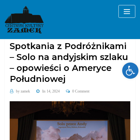
Skip
to
content
Galerie
wydarzenia cykliczne
Spotkania z Podróżnikami
– Solo na andyjskim szlaku
Ope
– opowieści o Ameryce
Południowej
by
zamek
lis 14, 2024
0 Comment