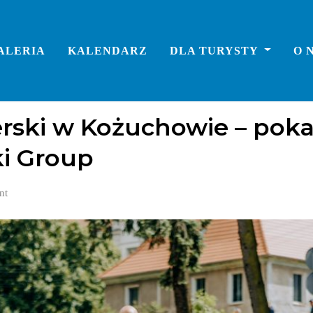
ALERIA
KALENDARZ
DLA TURYSTY
O 
erski w Kożuchowie – pok
ki Group
nt