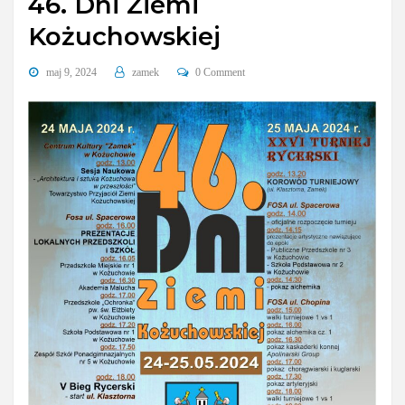
46. Dni Ziemi
Kożuchowskiej
maj 9, 2024
zamek
0 Comment