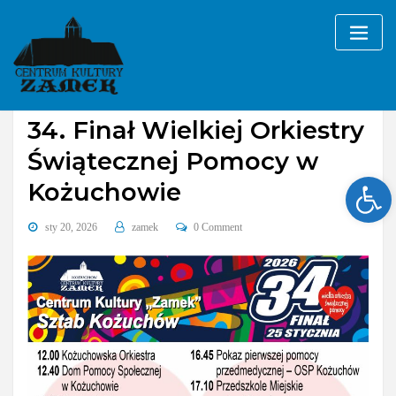
Skip
to
content
Bez kategorii
34. Finał Wielkiej Orkiestry
Świątecznej Pomocy w
Ope
Kożuchowie
sty 20, 2026
zamek
0 Comment