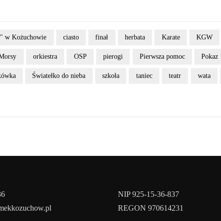
k" w Kożuchowie
ciasto
finał
herbata
Karate
KGW
Morsy
orkiestra
OSP
pierogi
Pierwsza pomoc
Pokaz
tkówka
Światełko do nieba
szkoła
taniec
teatr
wata
36
NIP 925-15-36-837
amekkozuchow.pl
REGON 970614231