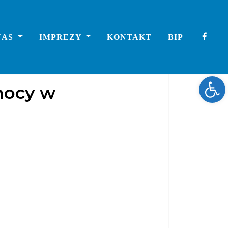
NAS
IMPREZY
KONTAKT
BIP
Ope
omocy w