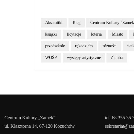
Aksamitki
Bieg
Centrum Kultury "Zame
książki
licytacje
loteria
Miasto
przedszkole
rękodzieło
różności
sia
WOŚP
występy artystyczne
Zumba
Centrum Kultury „Zamek”
tel. 68 355 35 
ul. Klasztorna 14, 67-120 Kożuchów
sekretariat@z