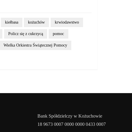
kiełbasa
kożuchów
krwiodawstwo
Policz się z cukrzycą
pomoc
Wielka Orkiestra Świątecznej Pomocy
Bank Spółdzielczy w Kożuchowie
18 9673 0007 0000 0000 0433 0007