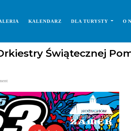
ALERIA
KALENDARZ
DLA TURYSTY
O 
j Orkiestry Świątecznej P
ment