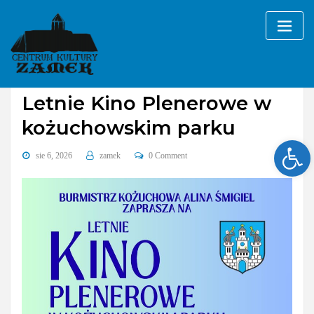
Skip
to
content
Bez kategorii
Letnie Kino Plenerowe w
kożuchowskim parku
Ope
sie 6, 2026
zamek
0 Comment