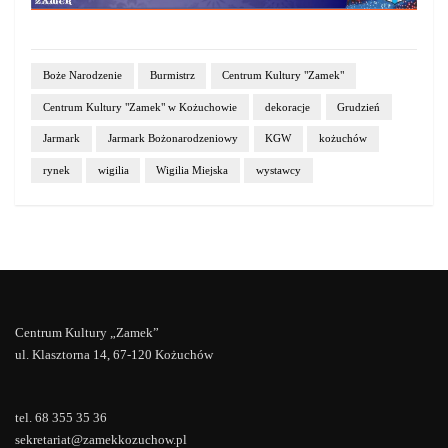
Boże Narodzenie
Burmistrz
Centrum Kultury "Zamek"
Centrum Kultury "Zamek" w Kożuchowie
dekoracje
Grudzień
Jarmark
Jarmark Bożonarodzeniowy
KGW
kożuchów
rynek
wigilia
Wigilia Miejska
wystawcy
Centrum Kultury „Zamek”
ul. Klasztorna 14, 67-120 Kożuchów
tel. 68 355 35 36
sekretariat@zamekkozuchow.pl