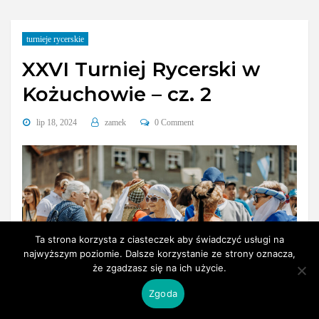
turnieje rycerskie
XXVI Turniej Rycerski w
Kożuchowie – cz. 2
lip 18, 2024
zamek
0 Comment
Ta strona korzysta z ciasteczek aby świadczyć usługi na
najwyższym poziomie. Dalsze korzystanie ze strony oznacza,
że zgadzasz się na ich użycie.
Zgoda