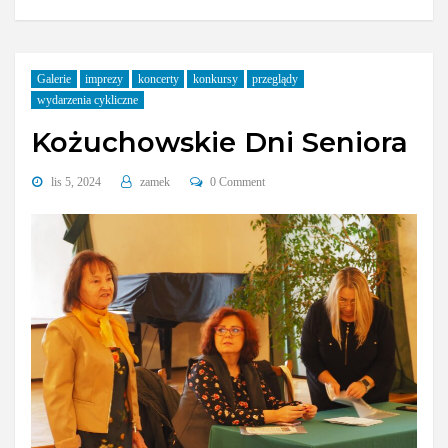
Galerie
imprezy
koncerty
konkursy
przeglądy
wydarzenia cykliczne
Kożuchowskie Dni Seniora
lis 5, 2024
zamek
0 Comment