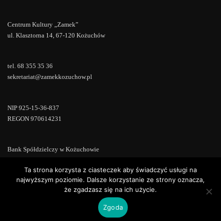
Centrum Kultury „Zamek”
ul. Klasztorna 14, 67-120 Kożuchów
tel. 68 355 35 36
sekretariat@zamekkozuchow.pl
NIP 925-15-36-837
REGON 970614231
Bank Spółdzielczy w Kożuchowie
18 9673 0007 0000 0000 0433 0007
Ta strona korzysta z ciasteczek aby świadczyć usługi na
najwyższym poziomie. Dalsze korzystanie ze strony oznacza,
że zgadzasz się na ich użycie.
Zgoda
Copyright © 2022 | Powered by
WordPress
|
ConsultStreet theme by
ThemeArile