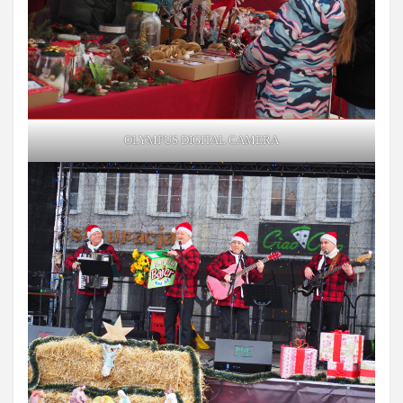
OLYMPUS DIGITAL CAMERA