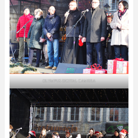
OLYMPUS DIGITAL CAMERA