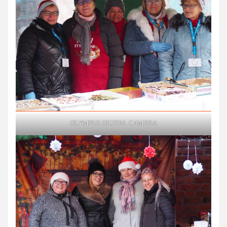
OLYMPUS DIGITAL CAMERA