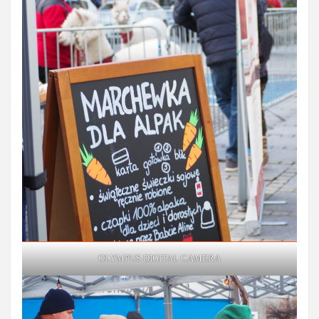
OLYMPUS DIGITAL CAMERA