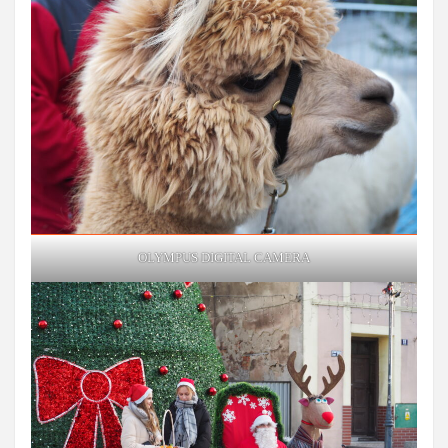
OLYMPUS DIGITAL CAMERA