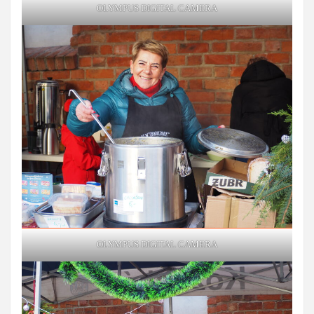
OLYMPUS DIGITAL CAMERA
OLYMPUS DIGITAL CAMERA