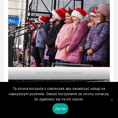
OLYMPUS DIGITAL CAMERA
Ta strona korzysta z ciasteczek aby świadczyć usługi na
najwyższym poziomie. Dalsze korzystanie ze strony oznacza,
że zgadzasz się na ich użycie.
Zgoda