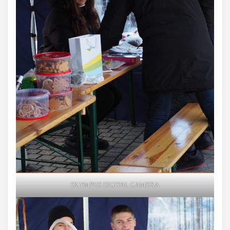
OLYMPUS DIGITAL CAMERA