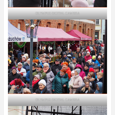
OLYMPUS DIGITAL CAMERA
OLYMPUS DIGITAL CAMERA