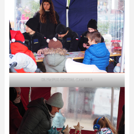
OLYMPUS DIGITAL CAMERA