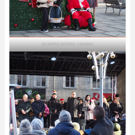
OLYMPUS DIGITAL CAMERA