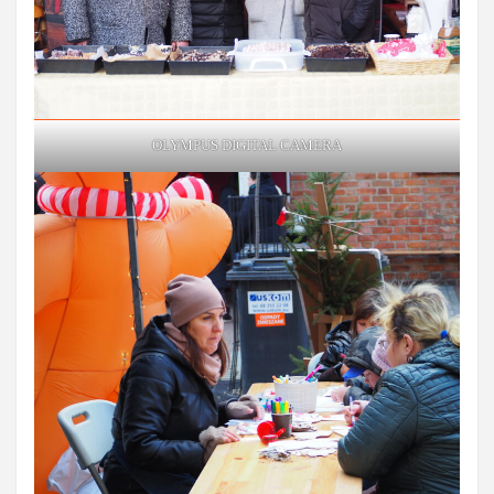
OLYMPUS DIGITAL CAMERA