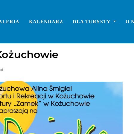
ALERIA
KALENDARZ
DLA TURYSTY
O 
 Kożuchowie
nt