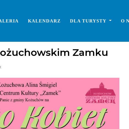
ALERIA
KALENDARZ
DLA TURYSTY
O 
 kożuchowskim Zamku
t