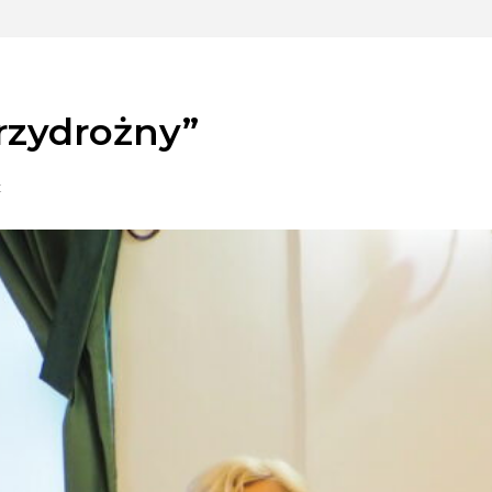
rzydrożny”
t