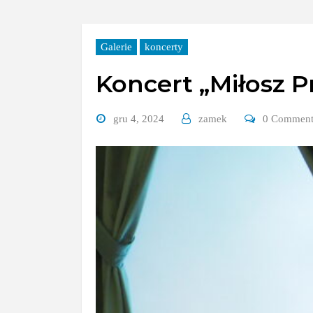
Galerie
koncerty
Koncert „Miłosz P
gru 4, 2024
zamek
0 Commen