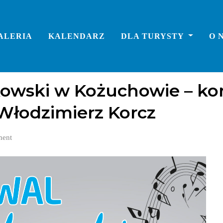
ALERIA
KALENDARZ
DLA TURYSTY
O 
kowski w Kożuchowie – kon
 Włodzimierz Korcz
ent