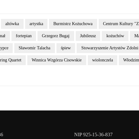
altówka
artystka
Burmistrz Kożuchowa
Centrum Kultury "
inał
fortepian
Grzegorz Bugaj
Jubileusz
kożuchów
Ma
zypce
Sławomir Talacha
śpiew
Stowarzyszenie Artystów Zdo
ring Quartet
Winnica Wzgórza Cisowskie
wiolonczela
Włodzim
36
NIP 925-15-36-837