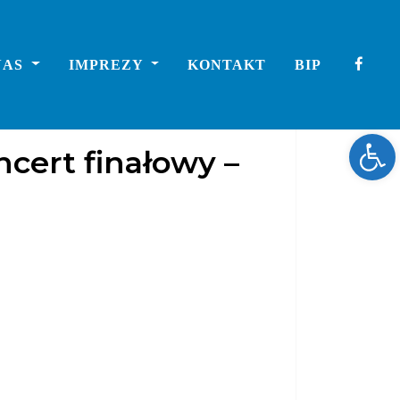
NAS
IMPREZY
KONTAKT
BIP
Ope
cert finałowy –