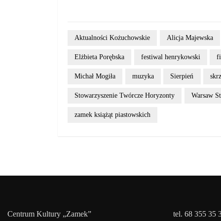
Aktualności Kożuchowskie
Alicja Majewska
Elżbieta Porębska
festiwal henrykowski
f
Michał Mogiła
muzyka
Sierpień
skr
Stowarzyszenie Twórcze Horyzonty
Warsaw St
zamek książąt piastowskich
Centrum Kultury „Zamek”
tel. 68 355 35 