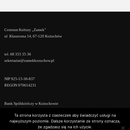
Centrum Kultury „Zamek”
ul. Klasztorna 14, 67-120 Kożuchów
tel. 68 355 35 36
sekretariat@zamekkozuchow.pl
NIP 925-15-36-837
REGON 970614231
Bank Spółdzielczy w Kożuchowie
18 9673 0007 0000 0000 0433 0007
Ta strona korzysta z ciasteczek aby świadczyć usługi na
najwyższym poziomie. Dalsze korzystanie ze strony oznacza,
że zgadzasz się na ich użycie.