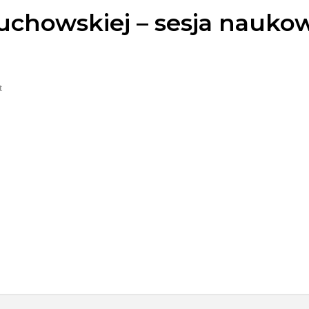
uchowskiej – sesja naukowa
t