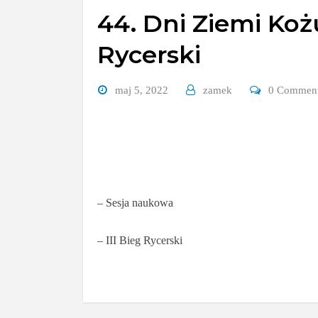
44. Dni Ziemi Koż
Rycerski
maj 5, 2022
zamek
0 Commen
– Sesja naukowa
– III Bieg Rycerski