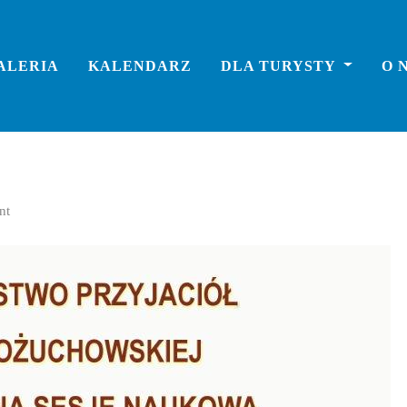
ALERIA
KALENDARZ
DLA TURYSTY
O 
nt