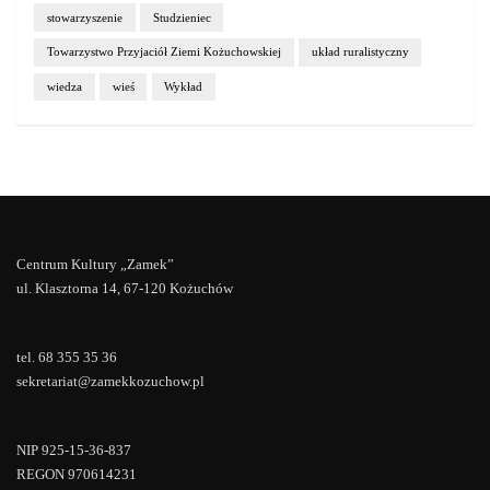
stowarzyszenie
Studzieniec
Towarzystwo Przyjaciół Ziemi Kożuchowskiej
układ ruralistyczny
wiedza
wieś
Wykład
Centrum Kultury „Zamek”
ul. Klasztorna 14, 67-120 Kożuchów
tel. 68 355 35 36
sekretariat@zamekkozuchow.pl
NIP 925-15-36-837
REGON 970614231