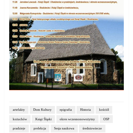
artefakty
Dom Kultury
epigrafia
Historia
kościół
kożuchów
Książ Śląski
okres wczesnonowożytny
OSP
pradzieje
prelekcja
Sesja naukowa
średniowiecze