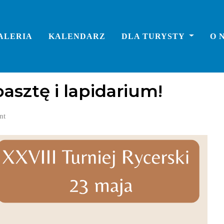
ALERIA
KALENDARZ
DLA TURYSTY
O 
sztę i lapidarium!
nt