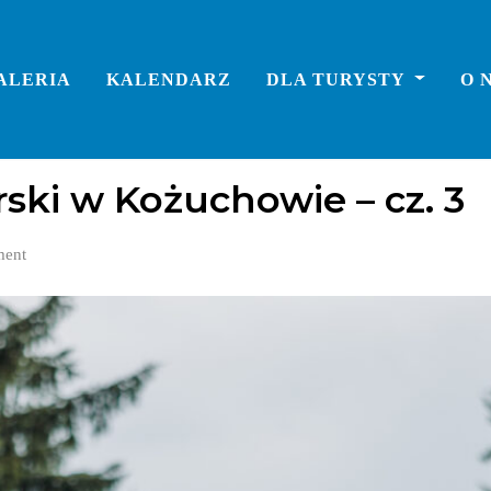
ALERIA
KALENDARZ
DLA TURYSTY
O 
rski w Kożuchowie – cz. 3
ent