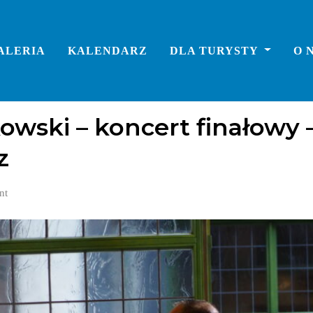
ALERIA
KALENDARZ
DLA TURYSTY
O 
liczne
owski – koncert finałowy –
z
nt