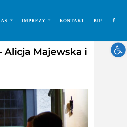
NAS
IMPREZY
KONTAKT
BIP
Ope
 Alicja Majewska i