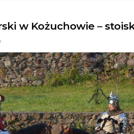
rski w Kożuchowie – stoi
t