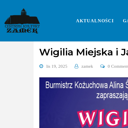
Skip
to
content
AKTUALNOŚCI
G
Bez kategorii
Wigilia Miejska 
lis 19, 2025
zamek
0 Commen