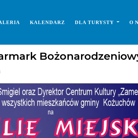
ALERIA
KALENDARZ
DLA TURYSTY
O 
i Jarmark Bożonarodzeniow
t