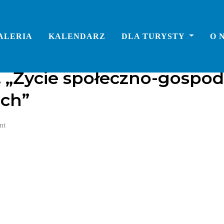
ALERIA
KALENDARZ
DLA TURYSTY
O 
. „Życie społeczno-gospo
ch”
nt