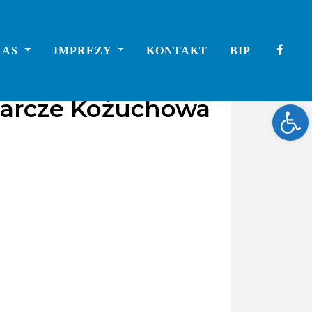
NAS
IMPREZY
KONTAKT
BIP
darcze Kożuchowa
Ope