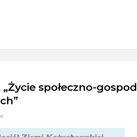
. „Życie społeczno-gospo
ch”
nt