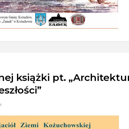
j książki pt. „Architektur
szłości”
t