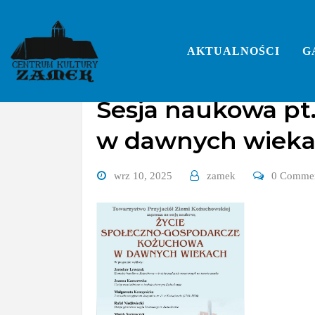
Skip
to
content
AKTUALNOŚCI
G
Sesja naukowa pt
w dawnych wieka
wrz 10, 2025
zamek
0 Comme