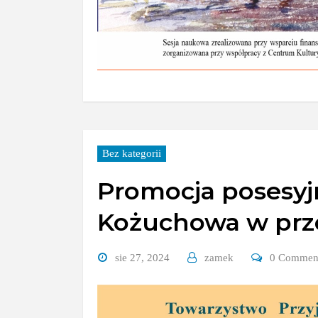
Bez kategorii
Promocja posesyjne
Kożuchowa w prze
sie 27, 2024
zamek
0 Commen