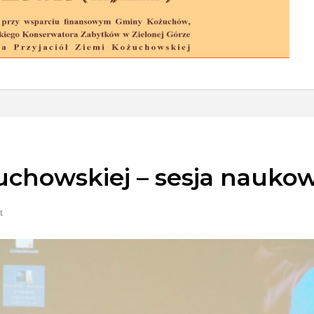
uchowskiej – sesja nauko
t