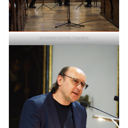
OLYMPUS DIGITAL CAMERA