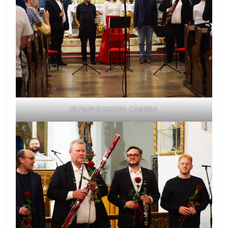
OLYMPUS DIGITAL CAMERA