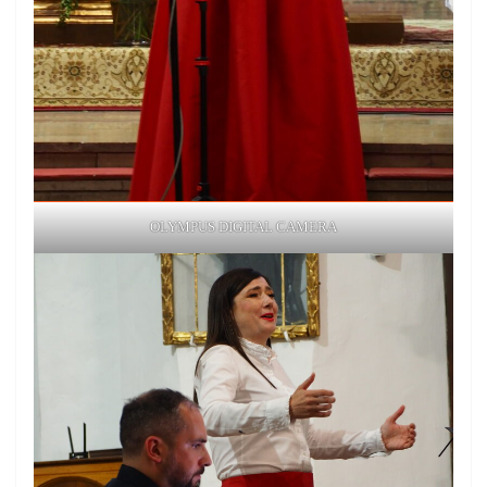
OLYMPUS DIGITAL CAMERA