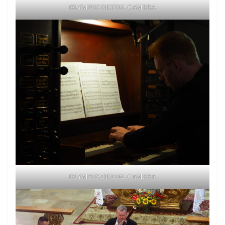
OLYMPUS DIGITAL CAMERA
OLYMPUS DIGITAL CAMERA