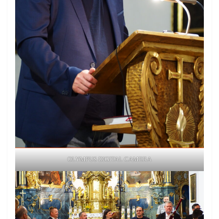
OLYMPUS DIGITAL CAMERA