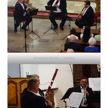
OLYMPUS DIGITAL CAMERA