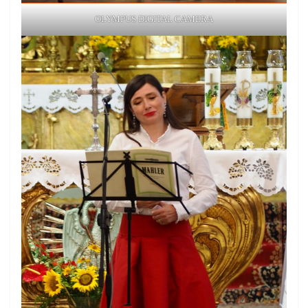
OLYMPUS DIGITAL CAMERA