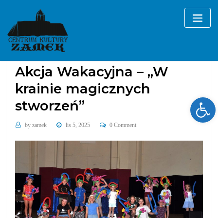
Skip
to
content
Galerie
sekcje i zajęcia
wydarzenia cykliczne
Akcja Wakacyjna – „W
krainie magicznych
Ope
stworzeń”
by
zamek
lis 5, 2025
0 Comment