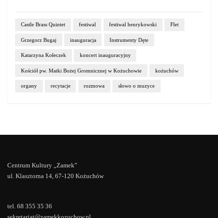
Castle Brass Quintet
festiwal
festiwal henrykowski
Flet
Grzegorz Bugaj
inauguracja
Instrumenty Dęte
Katarzyna Kołeczek
koncert inauguracyjny
Kościół pw. Matki Bożej Gromnicznej w Kożuchowie
kożuchów
organy
recytacje
rozmowa
słowo o muzyce
Centrum Kultury „Zamek”
ul. Klasztorna 14, 67-120 Kożuchów
tel. 68 355 35 36
sekretariat@zamekkozuchow.pl