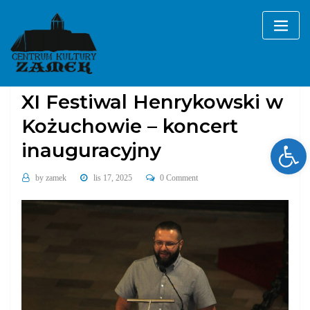
Skip
to
content
Galerie
koncerty
wydarzenia cykliczne
XI Festiwal Henrykowski w
Kożuchowie – koncert
Ope
inauguracyjny
by
zamek
lis 17, 2025
0 Comment