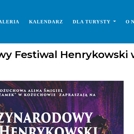
ALERIA
KALENDARZ
DLA TURYSTY
O 
wy Festiwal Henrykowski