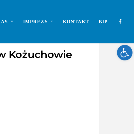
NAS
IMPREZY
KONTAKT
BIP
Ope
 w Kożuchowie