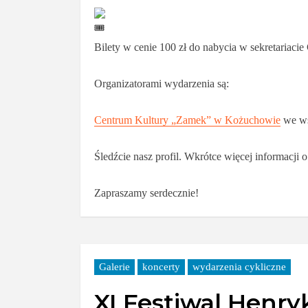
Bilety w cenie 100 zł do nabycia w sekretariaci
Organizatorami wydarzenia są:
Centrum Kultury „Zamek” w Kożuchowie
we ws
Śledźcie nasz profil. Wkrótce więcej informacji 
Zapraszamy serdecznie!
Galerie
koncerty
wydarzenia cykliczne
XI Festiwal Henr