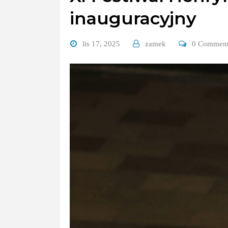
inauguracyjny
lis 17, 2025
zamek
0 Commen