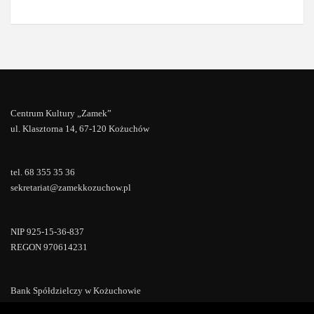
Centrum Kultury „Zamek”
ul. Klasztorna 14, 67-120 Kożuchów
tel. 68 355 35 36
sekretariat@zamekkozuchow.pl
NIP 925-15-36-837
REGON 970614231
Bank Spółdzielczy w Kożuchowie
18 9673 0007 0000 0000 0433 0007