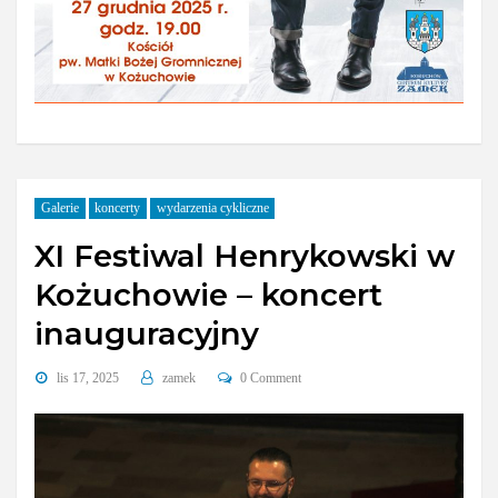
Galerie
koncerty
wydarzenia cykliczne
XI Festiwal Henrykowski w
Kożuchowie – koncert
inauguracyjny
lis 17, 2025
zamek
0 Comment