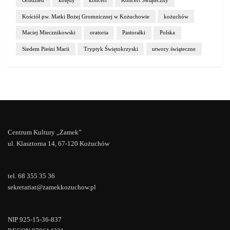
Grudzień
kolędy
koncert
Koncert Świąteczny
Kościół pw. Matki Bożej Gromnicznej w Kożuchowie
kożuchów
Maciej Miecznikowski
oratoria
Pastorałki
Polska
Siedem Pieśni Marii
Tryptyk Świętokrzyski
utwory świąteczne
Centrum Kultury „Zamek”
ul. Klasztorna 14, 67-120 Kożuchów
tel. 68 355 35 36
sekretariat@zamekkozuchow.pl
NIP 925-15-36-837