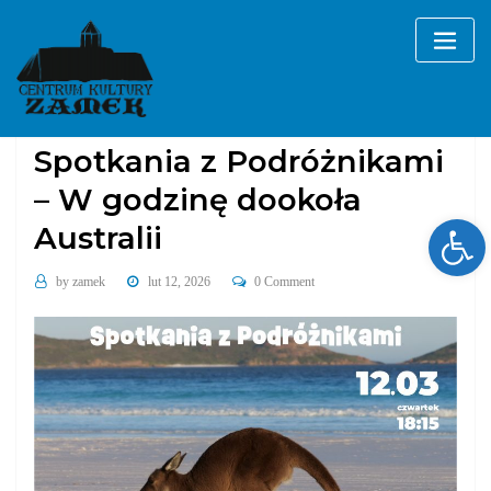
Skip
to
content
Bez kategorii
Spotkania z Podróżnikami
– W godzinę dookoła
Ope
Australii
by
zamek
lut 12, 2026
0 Comment