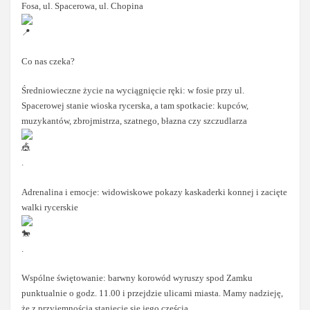
Fosa, ul. Spacerowa, ul. Chopina
Co nas czeka?
Średniowieczne życie na wyciągnięcie ręki: w fosie przy ul.
Spacerowej stanie wioska rycerska, a tam spotkacie: kupców,
muzykantów, zbrojmistrza, szatnego, błazna czy szczudlarza
.
Adrenalina i emocje: widowiskowe pokazy kaskaderki konnej i zacięte
walki rycerskie
.
Wspólne świętowanie: barwny korowód wyruszy spod Zamku
punktualnie o godz. 11.00 i przejdzie ulicami miasta. Mamy nadzieję,
że z przyjemnością staniecie się jego częścią.