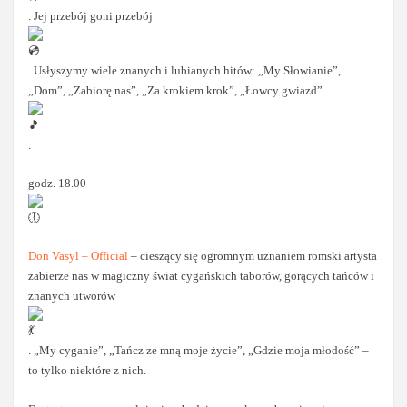
. Jej przebój goni przebój
. Usłyszymy wiele znanych i lubianych hitów: „My Słowianie”,
„Dom”, „Zabiorę nas”, „Za krokiem krok”, „Łowcy gwiazd”
.
godz. 18.00
Don Vasyl – Official
– cieszący się ogromnym uznaniem romski artysta
zabierze nas w magiczny świat cygańskich taborów, gorących tańców i
znanych utworów
. „My cyganie”, „Tańcz ze mną moje życie”, „Gdzie moja młodość” –
to tylko niektóre z nich.