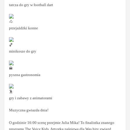
tarcza do gry w football dart
przejażdżki konne
minikosze do gry
pyszna gastronomia
gry i zabawy z animatorami
Muzyczna gwiazda dnia!
O godzinie 16:00 scenę przejmie Julia Mika! To finalistka znanego
programu The Voice Kids. Artystka zaśpiewa dla Was hity gwiazd