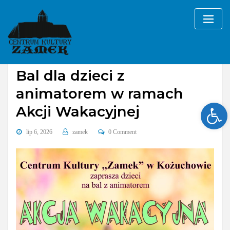
Skip
to
content
Bez kategorii
Bal dla dzieci z
animatorem w ramach
Ope
Akcji Wakacyjnej
lip 6, 2026
zamek
0 Comment