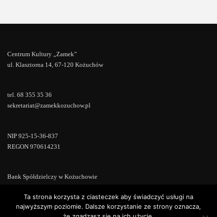
Centrum Kultury „Zamek”
ul. Klasztorna 14, 67-120 Kożuchów
tel. 68 355 35 36
sekretariat@zamekkozuchow.pl
NIP 925-15-36-837
REGON 970614231
Bank Spółdzielczy w Kożuchowie
18 9673 0007 0000 0000 0433 0007
Ta strona korzysta z ciasteczek aby świadczyć usługi na
najwyższym poziomie. Dalsze korzystanie ze strony oznacza,
że zgadzasz się na ich użycie.