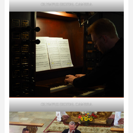
OLYMPUS DIGITAL CAMERA
OLYMPUS DIGITAL CAMERA