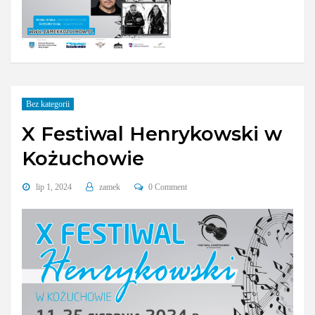
Bez kategorii
X Festiwal Henrykowski w
Kożuchowie
lip 1, 2024
zamek
0 Comment