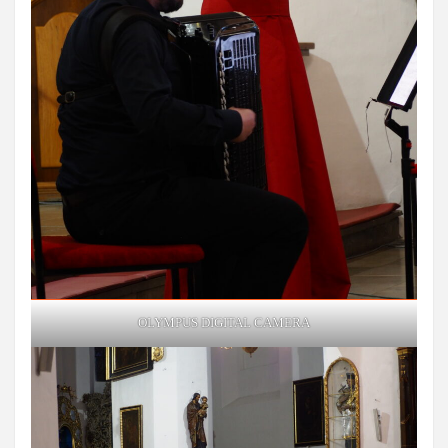
OLYMPUS DIGITAL CAMERA