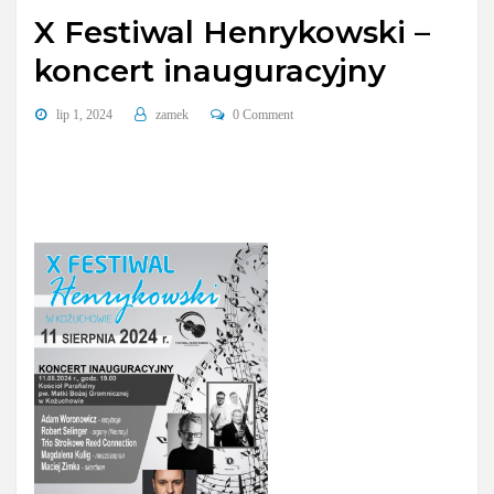
X Festiwal Henrykowski –
koncert inauguracyjny
lip 1, 2024
zamek
0 Comment