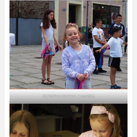
OLYMPUS DIGITAL CAMERA