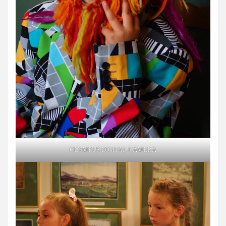
OLYMPUS DIGITAL CAMERA