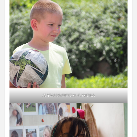
OLYMPUS DIGITAL CAMERA