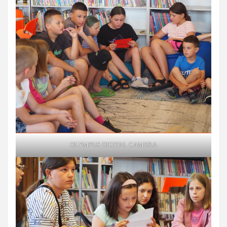
OLYMPUS DIGITAL CAMERA