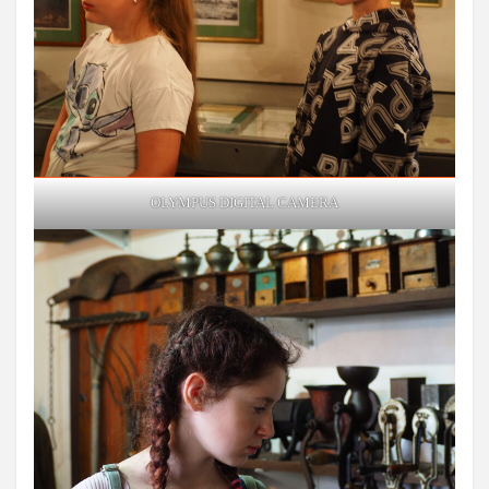
OLYMPUS DIGITAL CAMERA