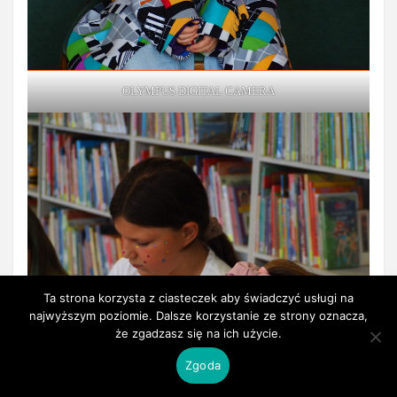
OLYMPUS DIGITAL CAMERA
Ta strona korzysta z ciasteczek aby świadczyć usługi na
najwyższym poziomie. Dalsze korzystanie ze strony oznacza,
że zgadzasz się na ich użycie.
Zgoda