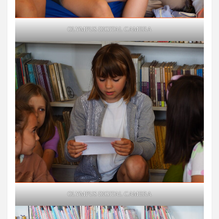
OLYMPUS DIGITAL CAMERA
OLYMPUS DIGITAL CAMERA