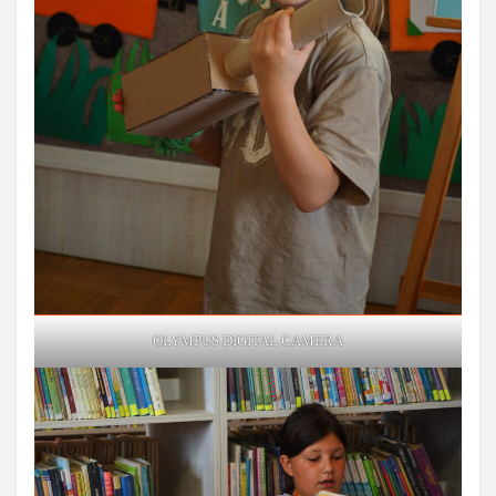
OLYMPUS DIGITAL CAMERA