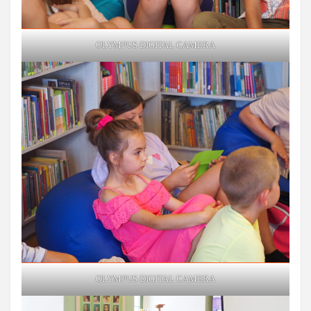
OLYMPUS DIGITAL CAMERA
OLYMPUS DIGITAL CAMERA