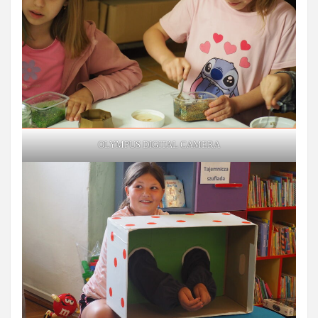
OLYMPUS DIGITAL CAMERA