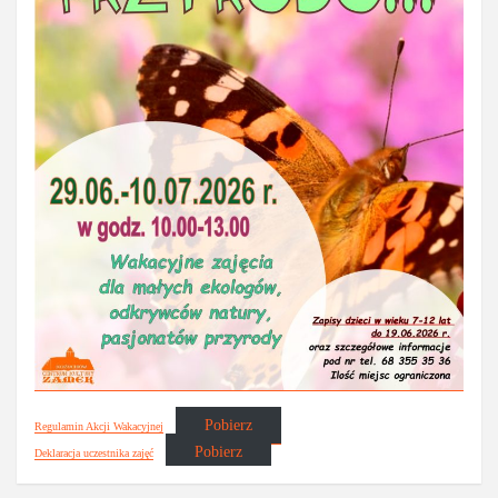
Pobierz
Regulamin Akcji Wakacyjnej
Pobierz
Deklaracja uczestnika zajęć