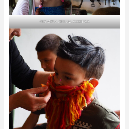
OLYMPUS DIGITAL CAMERA