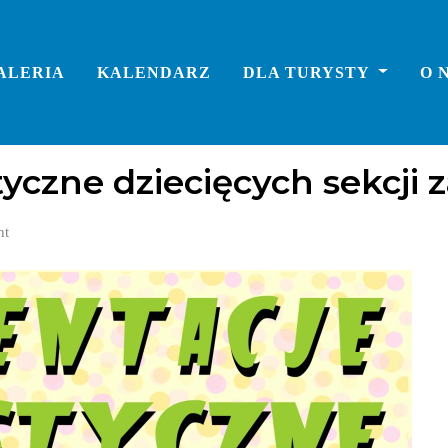
ALERIA
KALENDARZ
DLA TURYSTY
O 
tyczne dziecięcych sekcj
nt