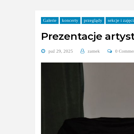
Galerie
koncerty
przeglądy
sekcje i zajęc
Prezentacje artyst
paź 29, 2025
zamek
0 Comme