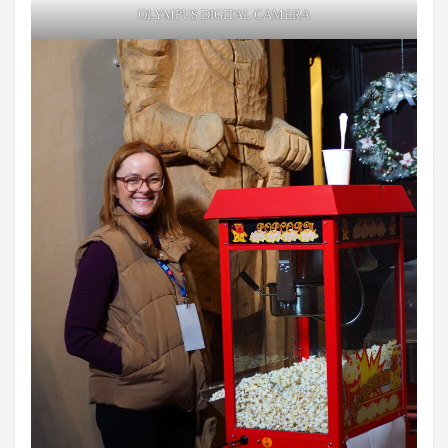
OLYMPUS DIGITAL CAMERA