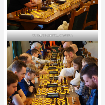
OLYMPUS DIGITAL CAMERA