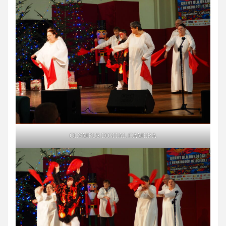
OLYMPUS DIGITAL CAMERA