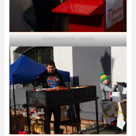
OLYMPUS DIGITAL CAMERA