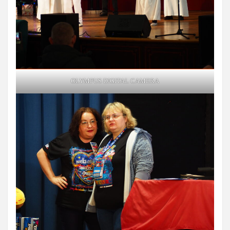
OLYMPUS DIGITAL CAMERA