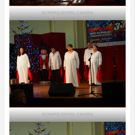
OLYMPUS DIGITAL CAMERA
OLYMPUS DIGITAL CAMERA