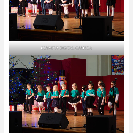
OLYMPUS DIGITAL CAMERA