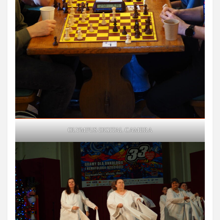
OLYMPUS DIGITAL CAMERA