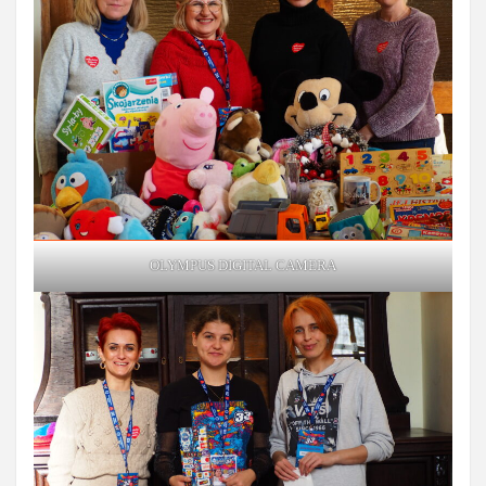
OLYMPUS DIGITAL CAMERA