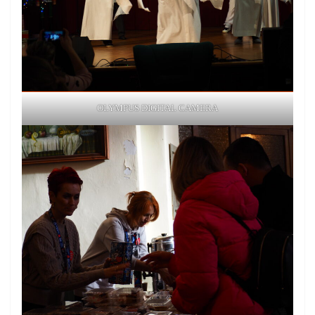
OLYMPUS DIGITAL CAMERA