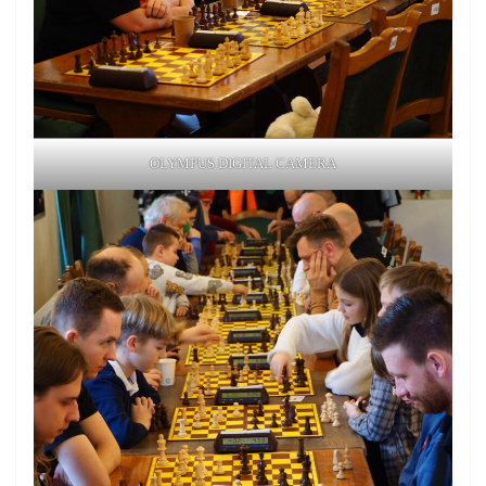
OLYMPUS DIGITAL CAMERA