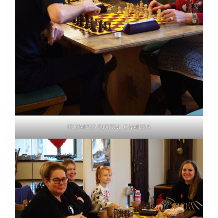
OLYMPUS DIGITAL CAMERA