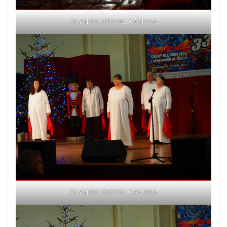
OLYMPUS DIGITAL CAMERA
OLYMPUS DIGITAL CAMERA