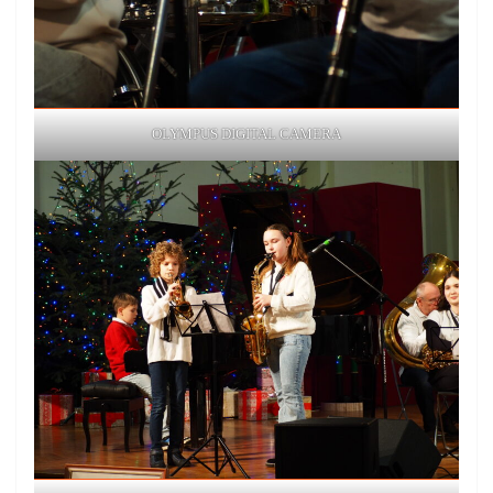
OLYMPUS DIGITAL CAMERA