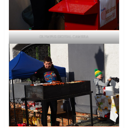
OLYMPUS DIGITAL CAMERA