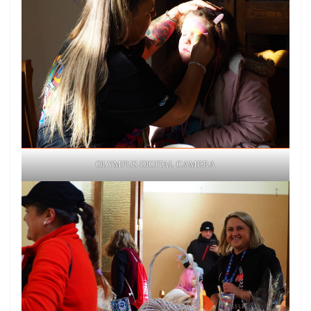
OLYMPUS DIGITAL CAMERA