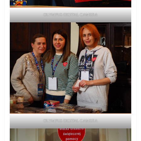
OLYMPUS DIGITAL CAMERA
OLYMPUS DIGITAL CAMERA