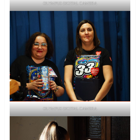
OLYMPUS DIGITAL CAMERA
OLYMPUS DIGITAL CAMERA