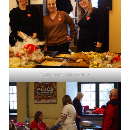
OLYMPUS DIGITAL CAMERA