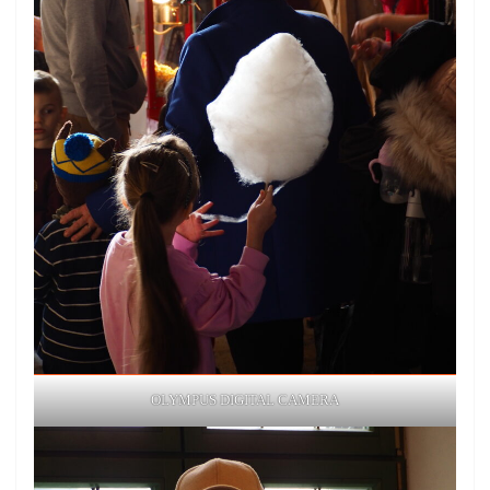
OLYMPUS DIGITAL CAMERA