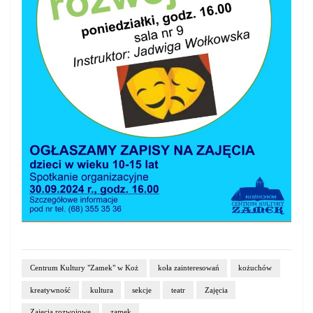
Centrum Kultury "Zamek" w Koż
koła zainteresowań
kożuchów
kreatywność
kultura
sekcje
teatr
Zajęcia
Zajęcia rozwojowe
zamek