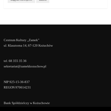
Centrum Kultury „Zamek”
ul. Klasztorna 14, 67-120 Kożuchów
tel. 68 355 35 36
sekretariat@zamekkozuchow.pl
NIP 925-15-36-837
REGON 970614231
Bank Spółdzielczy w Kożuchowie
18 9673 0007 0000 0000 0433 0007