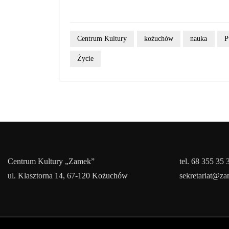
Centrum Kultury
kożuchów
nauka
P
Życie
Centrum Kultury „Zamek”
tel. 68 355 35 
ul. Klasztorna 14, 67-120 Kożuchów
sekretariat@z