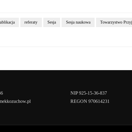
ublikacja
referaty
Sesja
Sesja naukowa
Towarzystwo Przyj
36
NIP 925-15-36-837
amekkozuchow.pl
REGON 970614231