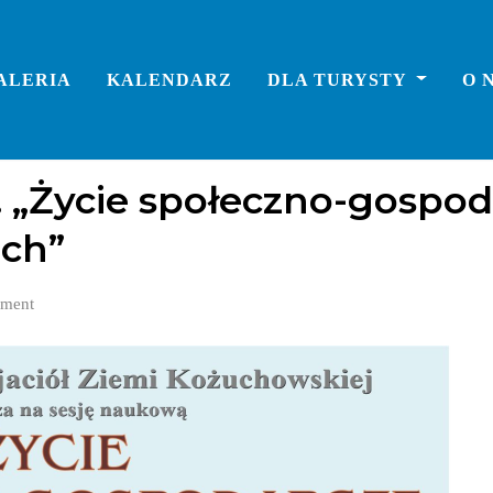
ALERIA
KALENDARZ
DLA TURYSTY
O 
. „Życie społeczno-gospo
ch”
ment