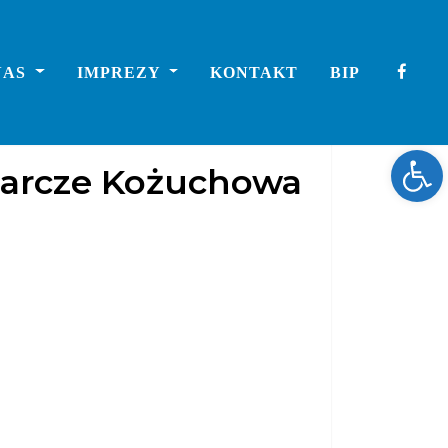
NAS
IMPREZY
KONTAKT
BIP
Ope
darcze Kożuchowa