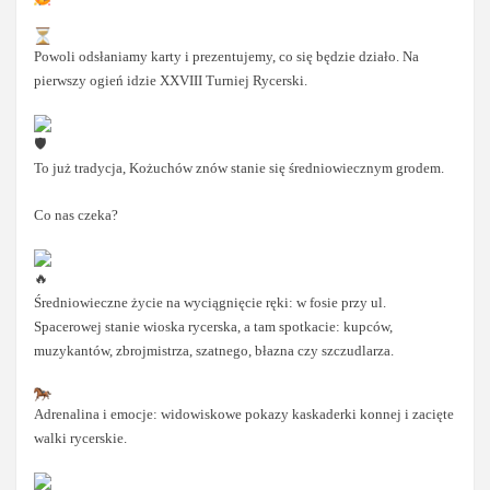
Powoli odsłaniamy karty i prezentujemy, co się będzie działo. Na
pierwszy ogień idzie XXVIII Turniej Rycerski.
To już tradycja, Kożuchów znów stanie się średniowiecznym grodem.
Co nas czeka?
Średniowieczne życie na wyciągnięcie ręki: w fosie przy ul.
Spacerowej stanie wioska rycerska, a tam spotkacie: kupców,
muzykantów, zbrojmistrza, szatnego, błazna czy szczudlarza.
Adrenalina i emocje: widowiskowe pokazy kaskaderki konnej i zacięte
walki rycerskie.