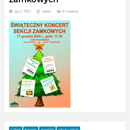
gru 5, 2025
zamek
0 Comment
Galerie
koncerty
przeglądy
sekcje i zajęcia