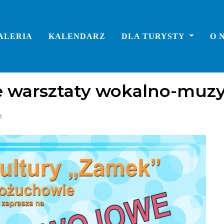
ALERIA
KALENDARZ
DLA TURYSTY
O 
 warsztaty wokalno-muz
t